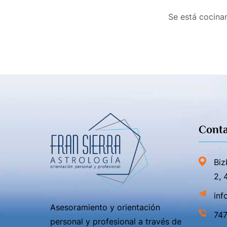
Se está cocinan
Conta
Biz
2, 
inf
Asesoramiento y orientación
747
personal y profesional a través de