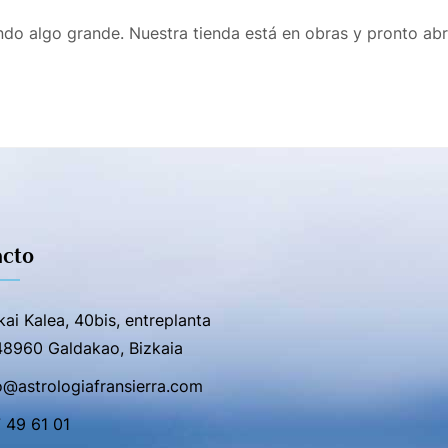
do algo grande. Nuestra tienda está en obras y pronto abr
cto
kai Kalea, 40bis, entreplanta
48960 Galdakao, Bizkaia
o@astrologiafransierra.com
 49 61 01